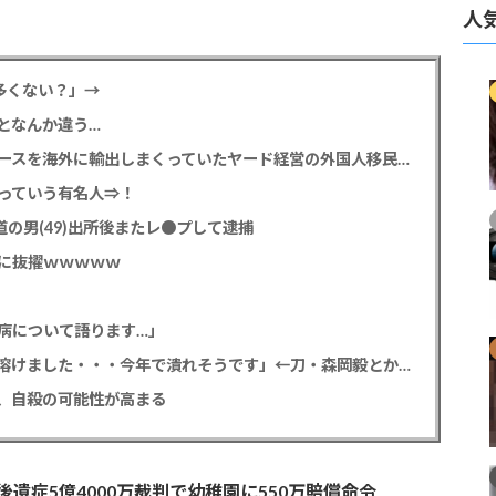
人
多くない？」→
となんか違う…
【高度人材】茨城県で３００台以上の盗難ハイエースを海外に輸出しまくっていたヤード経営の外国人移民 ニコニコ笑顔で日本人を煽る
っていう有名人⇒！
の男(49)出所後またレ●プして逮捕
に抜擢ｗｗｗｗｗ
病について語ります…」
ジャングリア沖縄「・・・追加融資の２０億円も溶けました・・・今年で潰れそうです」←刀・森岡毅とかいう無能
、自殺の可能性が高まる
遺症5億4000万裁判で幼稚園に550万賠償命令