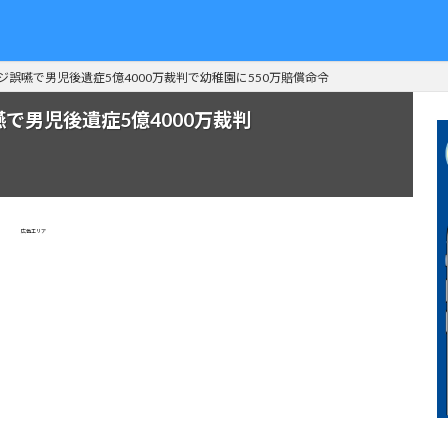
ジ誤嚥で男児後遺症5億4000万裁判で幼稚園に550万賠償命令
で男児後遺症5億4000万裁判
広告エリア