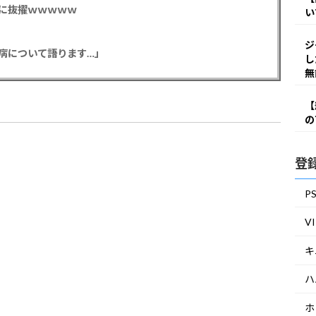
に抜擢ｗｗｗｗｗ
い
ジ
病について語ります…」
し
無
【
の
登
P
V
キ
ハ
ホ