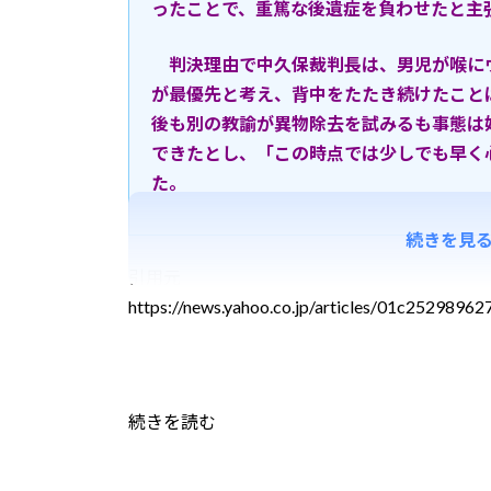
ったことで、重篤な後遺症を負わせたと主
判決理由で中久保裁判長は、男児が喉に
が最優先と考え、背中をたたき続けたこと
後も別の教諭が異物除去を試みるも事態は
できたとし、「この時点では少しでも早く
た。
続きを見
引用元
https://news.yahoo.co.jp/articles/01c25298
続きを読む