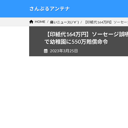
コ
ナ
さんぷるアンテナ
ン
ビ
テ
ゲ
HOME
痛いニュース(ﾉ∀`)
【印紙代164万円】ソーセー
ン
ー
ツ
シ
【印紙代164万円】ソーセージ誤嚥
へ
ョ
で幼稚園に550万賠償命令
ス
ン
2023年3月25日
キ
に
ッ
移
プ
動