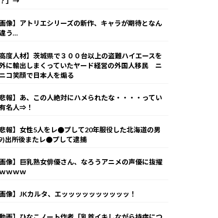
？」→
画像】アトリエシリーズの新作、キャラが期待となん
違う…
高度人材】茨城県で３００台以上の盗難ハイエースを
外に輸出しまくっていたヤード経営の外国人移民 ニ
ニコ笑顔で日本人を煽る
悲報】あ、この人絶対にハメられたな・・・・ってい
有名人⇒！
悲報】女性5人をレ●プして20年服役した北海道の男
49)出所後またレ●プして逮捕
画像】巨乳熟女俳優さん、なろうアニメの声優に抜擢
ｗｗｗｗ
画像】JKカルタ、エッッッッッッッッッッ！
動画】ひなこノート作者「乳首イキしながら持病につ