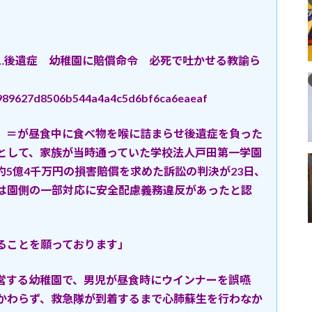
…後遺症 幼稚園に賠償命令 必死で吐かせる教諭ら
252989627d8506b544a4a4c5d6bf6ca6eaeaf
（4）＝が昼食中に食べ物を喉に詰まらせ後遺症を負った
として、家族が当時通っていた学校法人戸田第一学園
5億4千万円の損害賠償を求めた訴訟の判決が23日、
は園側の一部対応に安全配慮義務違反があったと認
ることを願っております」
営する幼稚園で、男児が昼食時にウインナーを誤嚥
かわらず、救急隊が到着するまで心肺蘇生を行わなか