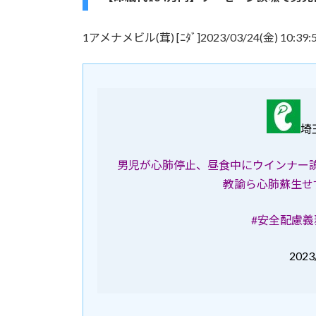
1アメナメビル(茸) [ﾆﾀﾞ]2023/03/24(金) 10:39:54
埼
男児が心肺停止、昼食中にウインナー
教諭ら心肺蘇生せ
#安全配慮義
2023