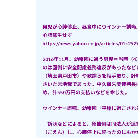
男児が心肺停止、昼食中にウインナー誤嚥
心肺蘇生せず
https://news.yahoo.co.jp/articles/01c
2016年11月、幼稚園に通う男児＝当時
のは園側に安全配慮義務違反があったなど
（埼玉県戸田市）や教諭らを相手取り、計約
さいたま地裁であった。中久保朱美裁判長
め、計550万円の支払いなどを命じた。
ウインナー誤嚥、幼稚園「平穏に過ごされ
訴状などによると、原告側は同法人が運
（ごえん）し、心肺停止に陥ったのにもか