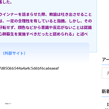
張した。
ウインナーを詰まらせた際、教諭は吐き出させること
は、一定の合理性を有していると指摘。しかし、その
好転せず、顔色などから意識や反応がないことは認識
心肺蘇生を実施すべきだったと認められる」と述べ
る（外部サイト）
ア
ア
9627d8506b544a4a4c5d6bf6ca6eaeaf
ー
カ
イ
新
ブ
【
広告エリア