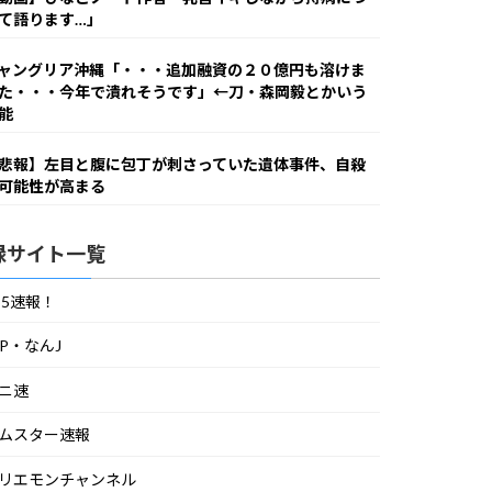
て語ります…」
ャングリア沖縄「・・・追加融資の２０億円も溶けま
た・・・今年で潰れそうです」←刀・森岡毅とかいう
能
悲報】左目と腹に包丁が刺さっていた遺体事件、自殺
可能性が高まる
録サイト一覧
S5速報！
IP・なんJ
ニ速
ムスター速報
リエモンチャンネル