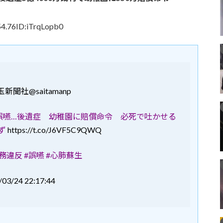
.76ID:iTrqLopb0
玉新聞社
@saitamanp
誤嚥…後遺症 幼稚園に賠償命令 必死で吐かせる
ず
https://t.co/J6VF5C9QWQ
務違反 #誤嚥 #心肺蘇生
/03/24 22:17:44