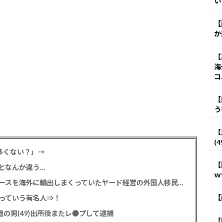
い
【
か
【
海
コ
【
う
【
(
多くない？」→
【
となんか違う…
ｗ
【高度人材】茨城県で３００台以上の盗難ハイエースを海外に輸出しまくっていたヤード経営の外国人移民 ニコニコ笑顔で日本人を煽る
【
っていう有名人⇒！
の男(49)出所後またレ●プして逮捕
【