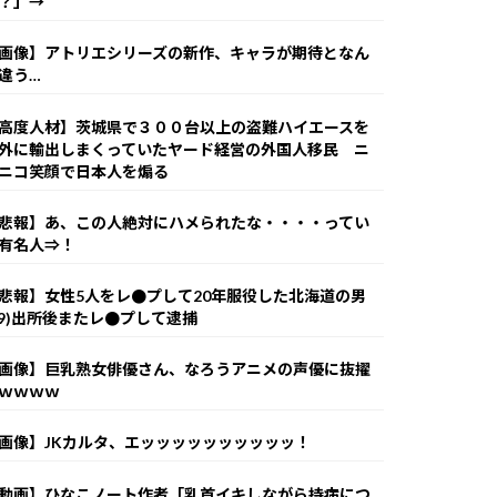
？」→
画像】アトリエシリーズの新作、キャラが期待となん
違う…
高度人材】茨城県で３００台以上の盗難ハイエースを
外に輸出しまくっていたヤード経営の外国人移民 ニ
ニコ笑顔で日本人を煽る
悲報】あ、この人絶対にハメられたな・・・・ってい
有名人⇒！
悲報】女性5人をレ●プして20年服役した北海道の男
49)出所後またレ●プして逮捕
画像】巨乳熟女俳優さん、なろうアニメの声優に抜擢
ｗｗｗｗ
画像】JKカルタ、エッッッッッッッッッッ！
動画】ひなこノート作者「乳首イキしながら持病につ