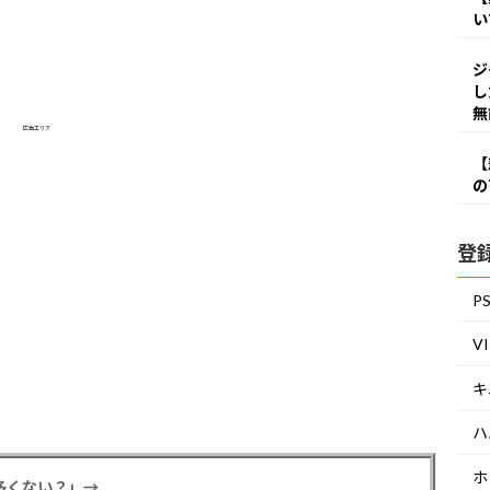
い
ジ
し
無
広告エリア
【
の
登
P
V
キ
ハ
ホ
多くない？」→