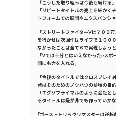
「こうした取り組みは今後も続ける
「リピートタイトルの売上を細かく
トフォームでの展開やエクスパンシ
「ストリートファイターVは７００万
を行かせば次回作はライフで１００
なかったことは全て６で実現しよう
「Vでは十分とはいえなかったeスポ
開にも力を入れる」
「今後のタイトルではクロスプレイ
発はそのためのノウハウの蓄積の目
「エグゾプライマルのように会社と
るタイトルは是が非でも作っていか
｢ゴーストトリックリマスターは逆転