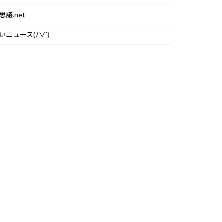
思議.net
いニュース(ﾉ∀`)