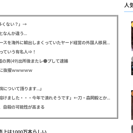
人
多くない？」→
となんか違う…
【高度人材】茨城県で３００台以上の盗難ハイエースを海外に輸出しまくっていたヤード経営の外国人移民 ニコニコ笑顔で日本人を煽る
っていう有名人⇒！
の男(49)出所後またレ●プして逮捕
に抜擢ｗｗｗｗｗ
病について語ります…」
ジャングリア沖縄「・・・追加融資の２０億円も溶けました・・・今年で潰れそうです」←刀・森岡毅とかいう無能
、自殺の可能性が高まる
上は1000万本らしい