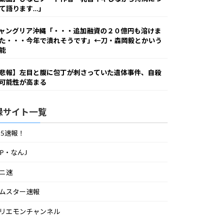
て語ります…」
ャングリア沖縄「・・・追加融資の２０億円も溶けま
た・・・今年で潰れそうです」←刀・森岡毅とかいう
能
悲報】左目と腹に包丁が刺さっていた遺体事件、自殺
可能性が高まる
録サイト一覧
S5速報！
IP・なんJ
ニ速
ムスター速報
リエモンチャンネル