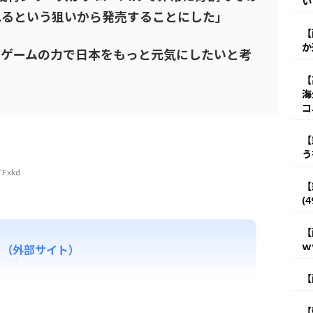
い
るという狙いから発売することにした｣
【
か
てゲームの力で日本をもっと元気にしたいと考
【
海
コ
【
う
TFxkd
【
(
【
ｗ
る（外部サイト）
VaOgd
【
【