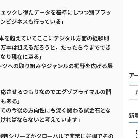
」
チェックし得たデータを基準にしつつ別プラッ
ョンビジネスも行っている」
本を超えていてここにデジタル方面の経験則
０万本は狙えるだろうと。だったら今まででき
となり現在に至る」
ーツへの取り組みやジャンルの裾野を広げる展
ア
ア
対応させるつもりなのでエグゾプライマルの開
ー
カ
的もある」
イ
しての今後の方向性にも深く関わる試金石とな
新
ブ
なければならないと考えています」
【
裁判シリーズがグローバルで非常に好調でその