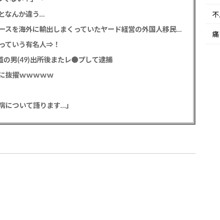
となんか違う…
不
【高度人材】茨城県で３００台以上の盗難ハイエースを海外に輸出しまくっていたヤード経営の外国人移民 ニコニコ笑顔で日本人を煽る
痛
っていう有名人⇒！
の男(49)出所後またレ●プして逮捕
に抜擢ｗｗｗｗｗ
病について語ります…」