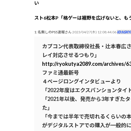
い
スト6松本P「格ゲーは裾野を広げないと、も
1: 名無しのPS5速報さん
2023/04/27(木) 12:08:44.06
ID:hSXY
カプコン代表取締役社長・辻本春広
レイ対応させるつもり」
http://ryokutya2089.com/archives/6
ファミ通最新号
４ページロングインタビューより
「2022年度はエクスパンションタ
「2021年以後、発売から3年すぎ
た」
「今までは半年で売切れるくらいの
がデジタルストアでの購入が一般的に