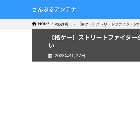
コ
ナ
さんぷるアンテナ
ン
ビ
テ
ゲ
HOME
PS5速報！
【格ゲー】ストリートファイター6の
ン
ー
ツ
シ
【格ゲー】ストリートファイター6
へ
ョ
い
ス
ン
2023年4月27日
キ
に
ッ
移
プ
動